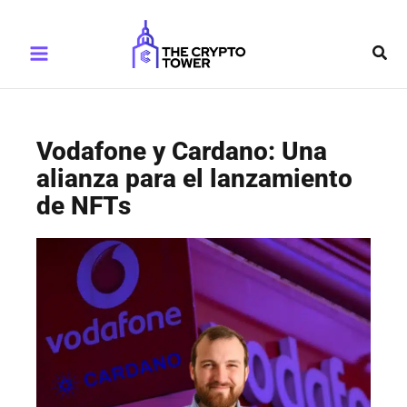
Ir
Main
al
Busc
Menu
contenido
Vodafone y Cardano: Una
alianza para el lanzamiento
de NFTs