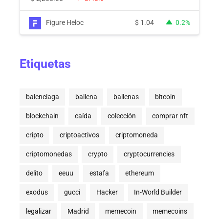
Figure Heloc
$
1.04
0.2%
Etiquetas
balenciaga
ballena
ballenas
bitcoin
blockchain
caída
colección
comprar nft
cripto
criptoactivos
criptomoneda
criptomonedas
crypto
cryptocurrencies
delito
eeuu
estafa
ethereum
exodus
gucci
Hacker
In-World Builder
legalizar
Madrid
memecoin
memecoins