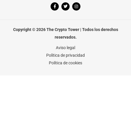
F
T
I
a
w
n
c
i
s
e
t
t
b
t
a
o
e
g
o
r
r
Copyright © 2026 The Crypto Tower | Todos los derechos
k
a
-
m
reservados.
f
Aviso legal
Política de privacidad
Política de cookies