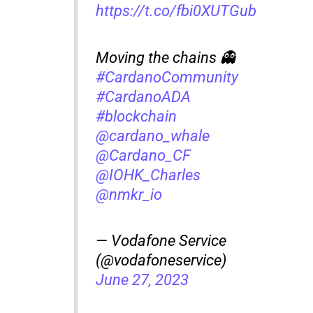
https://t.co/fbi0XUTGub
Moving the chains 👻
#CardanoCommunity
#CardanoADA
#blockchain
@cardano_whale
@Cardano_CF
@IOHK_Charles
@nmkr_io
— Vodafone Service
(@vodafoneservice)
June 27, 2023