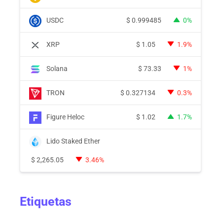
USDC
$
0.999485
0%
XRP
$
1.05
1.9%
Solana
$
73.33
1%
TRON
$
0.327134
0.3%
Figure Heloc
$
1.02
1.7%
Lido Staked Ether
$
2,265.05
3.46%
Etiquetas