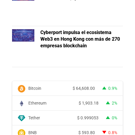
Cyberport impulsa el ecosistema
Web3 en Hong Kong con más de 270
empresas blockchain
Bitcoin
$
64,608.00
0.9%
Ethereum
$
1,903.18
2%
Tether
$
0.999053
0%
BNB
$
593.80
0.8%