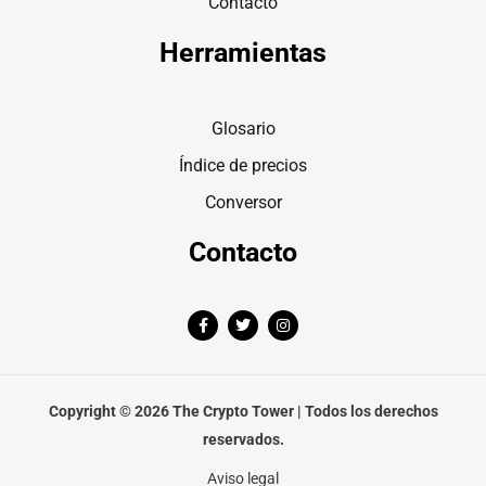
Contacto
Herramientas
Glosario
Índice de precios
Conversor
Contacto
F
T
I
a
w
n
c
i
s
e
t
t
b
t
a
o
e
g
o
r
r
Copyright © 2026 The Crypto Tower | Todos los derechos
k
a
-
m
reservados.
f
Aviso legal