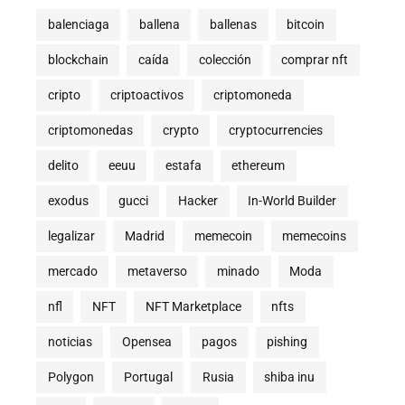
balenciaga
ballena
ballenas
bitcoin
blockchain
caída
colección
comprar nft
cripto
criptoactivos
criptomoneda
criptomonedas
crypto
cryptocurrencies
delito
eeuu
estafa
ethereum
exodus
gucci
Hacker
In-World Builder
legalizar
Madrid
memecoin
memecoins
mercado
metaverso
minado
Moda
nfl
NFT
NFT Marketplace
nfts
noticias
Opensea
pagos
pishing
Polygon
Portugal
Rusia
shiba inu