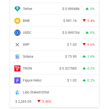
Tether
$
0.999486
0%
BNB
$
591.16
0.4%
USDC
$
0.999704
0%
XRP
$
1.03
0.6%
Solana
$
73.90
1.6%
TRON
$
0.327585
0.2%
Figure Heloc
$
1.02
0.2%
Lido Staked Ether
$
2,265.05
3.46%