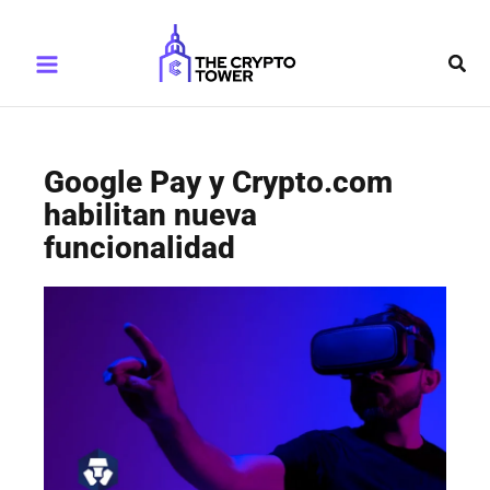
Ir
Main
al
Busc
Menu
contenido
Google Pay y Crypto.com
habilitan nueva
funcionalidad