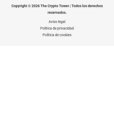
o
e
g
o
r
r
Copyright © 2026 The Crypto Tower | Todos los derechos
k
a
-
m
reservados.
f
Aviso legal
Política de privacidad
Política de cookies