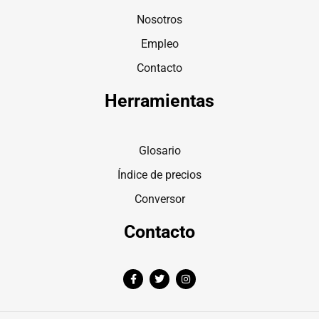
Nosotros
Empleo
Contacto
Herramientas
Glosario
Índice de precios
Conversor
Contacto
F
T
I
a
w
n
c
i
s
e
t
t
b
t
a