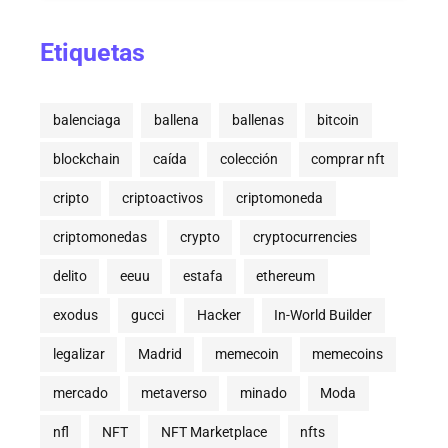
Etiquetas
balenciaga
ballena
ballenas
bitcoin
blockchain
caída
colección
comprar nft
cripto
criptoactivos
criptomoneda
criptomonedas
crypto
cryptocurrencies
delito
eeuu
estafa
ethereum
exodus
gucci
Hacker
In-World Builder
legalizar
Madrid
memecoin
memecoins
mercado
metaverso
minado
Moda
nfl
NFT
NFT Marketplace
nfts