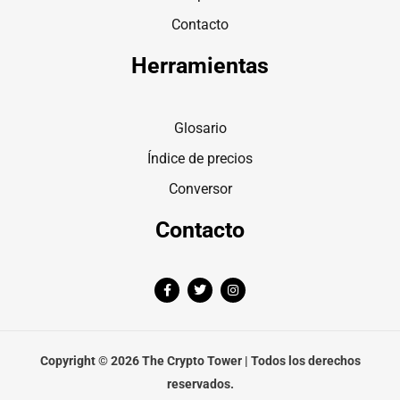
Contacto
Herramientas
Glosario
Índice de precios
Conversor
Contacto
F
T
I
a
w
n
c
i
s
e
t
t
b
t
a
o
e
g
o
r
r
Copyright © 2026 The Crypto Tower | Todos los derechos
k
a
-
m
reservados.
f