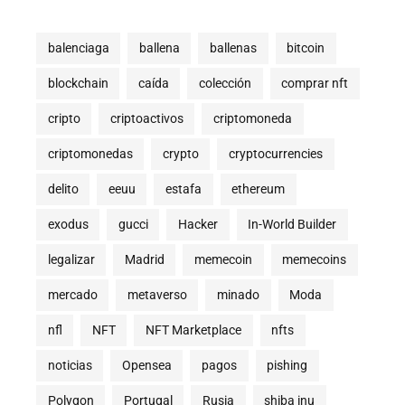
balenciaga
ballena
ballenas
bitcoin
blockchain
caída
colección
comprar nft
cripto
criptoactivos
criptomoneda
criptomonedas
crypto
cryptocurrencies
delito
eeuu
estafa
ethereum
exodus
gucci
Hacker
In-World Builder
legalizar
Madrid
memecoin
memecoins
mercado
metaverso
minado
Moda
nfl
NFT
NFT Marketplace
nfts
noticias
Opensea
pagos
pishing
Polygon
Portugal
Rusia
shiba inu