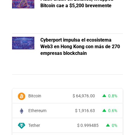
Bitcoin cae a $5,200 brevemente
Cyberport impulsa el ecosistema
Web3 en Hong Kong con más de 270
empresas blockchain
Bitcoin
$
64,976.00
0.8%
Ethereum
$
1,916.63
0.6%
Tether
$
0.999485
0%