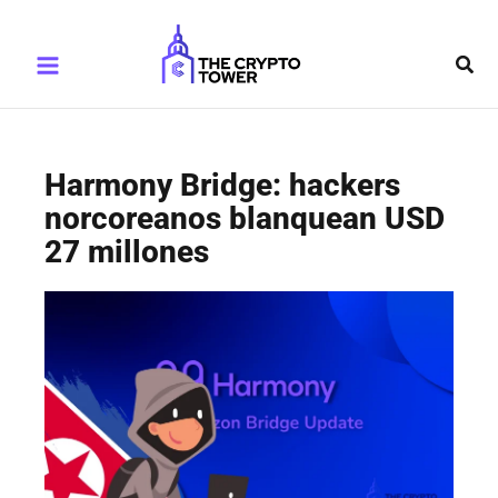
Ir
Main
al
Busc
Menu
contenido
Harmony Bridge: hackers
norcoreanos blanquean USD
27 millones