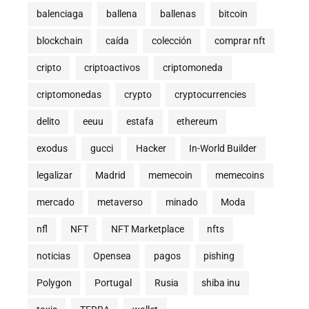
balenciaga
ballena
ballenas
bitcoin
blockchain
caída
colección
comprar nft
cripto
criptoactivos
criptomoneda
criptomonedas
crypto
cryptocurrencies
delito
eeuu
estafa
ethereum
exodus
gucci
Hacker
In-World Builder
legalizar
Madrid
memecoin
memecoins
mercado
metaverso
minado
Moda
nfl
NFT
NFT Marketplace
nfts
noticias
Opensea
pagos
pishing
Polygon
Portugal
Rusia
shiba inu