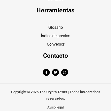
Herramientas
Glosario
Índice de precios
Conversor
Contacto
F
T
I
a
w
n
c
i
s
e
t
t
b
t
a
o
e
g
o
r
r
Copyright © 2026 The Crypto Tower | Todos los derechos
k
a
-
m
reservados.
f
Aviso legal