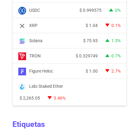
USDC
$
0.999575
0%
XRP
$
1.04
0.1%
Solana
$
75.93
1.3%
TRON
$
0.329749
0.7%
Figure Heloc
$
1.00
2.7%
Lido Staked Ether
$
2,265.05
3.46%
Etiquetas