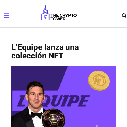
Ir
Main
al
Bu
Menu
contenido
L’Equipe lanza una
colección NFT