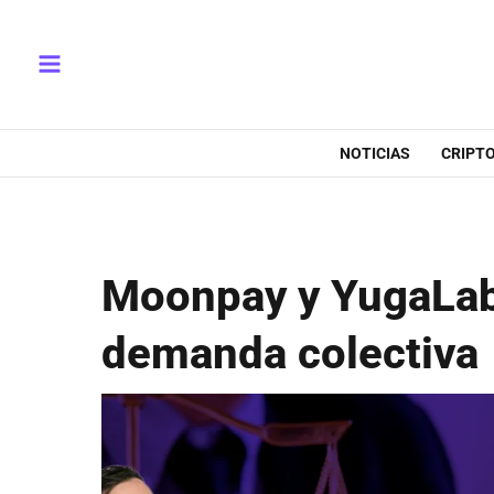
Ir
Main
al
Menu
contenido
NOTICIAS
CRIPT
Moonpay y YugaLab
demanda colectiva