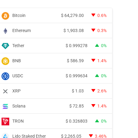
Bitcoin
$
64,279.00
0.6%
Ethereum
$
1,903.08
0.3%
Tether
$
0.999278
0%
BNB
$
586.59
1.4%
USDC
$
0.999634
0%
XRP
$
1.03
2.6%
Solana
$
72.85
1.4%
TRON
$
0.326803
0%
Lido Staked Ether
$
2,265.05
3.46%