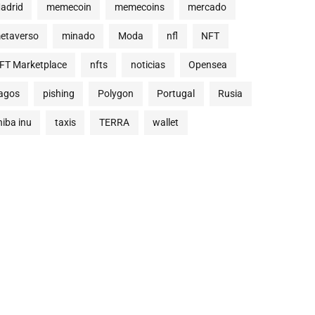
adrid
memecoin
memecoins
mercado
etaverso
minado
Moda
nfl
NFT
FT Marketplace
nfts
noticias
Opensea
agos
pishing
Polygon
Portugal
Rusia
hiba inu
taxis
TERRA
wallet