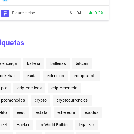
Figure Heloc
$
1.04
0.2%
iquetas
alenciaga
ballena
ballenas
bitcoin
lockchain
caída
colección
comprar nft
ripto
criptoactivos
criptomoneda
riptomonedas
crypto
cryptocurrencies
lito
eeuu
estafa
ethereum
exodus
ucci
Hacker
In-World Builder
legalizar