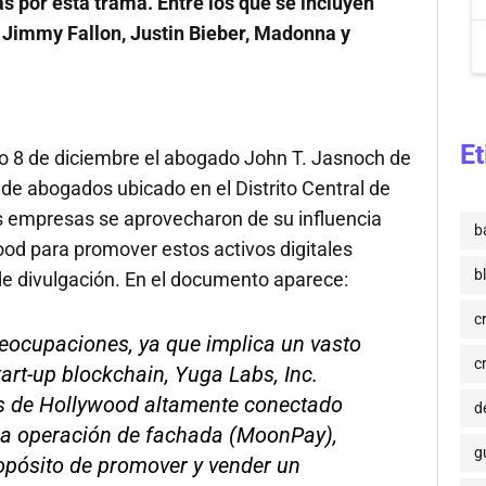
s por esta trama. Entre los que se incluyen
, Jimmy Fallon, Justin Bieber, Madonna y
Et
o 8 de diciembre el abogado John T. Jasnoch de
de abogados ubicado en el Distrito Central de
as empresas se aprovecharon de su influencia
b
ood para promover estos activos digitales
b
 de divulgación. En el documento aparece:
c
reocupaciones, ya que implica un vasto
c
rt-up blockchain, Yuga Labs, Inc.
os de Hollywood altamente conectado
de
a operación de fachada (MoonPay),
g
ropósito de promover y vender un