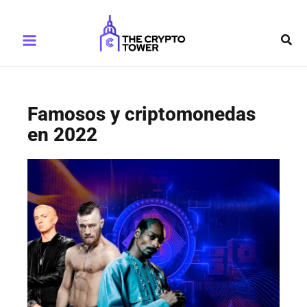
Ir
Main
al
Busc
Menu
contenido
Famosos y criptomonedas
en 2022