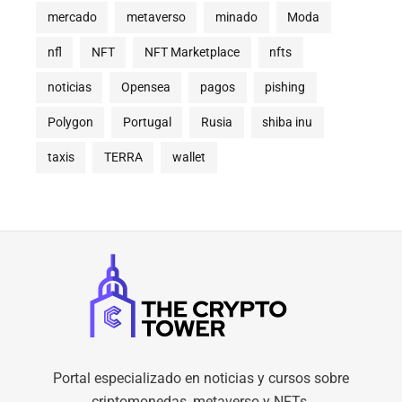
mercado
metaverso
minado
Moda
nfl
NFT
NFT Marketplace
nfts
noticias
Opensea
pagos
pishing
Polygon
Portugal
Rusia
shiba inu
taxis
TERRA
wallet
Portal especializado en noticias y cursos sobre
criptomonedas, metaverso y NFTs.