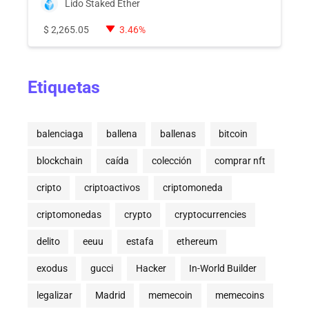
Lido Staked Ether
$
2,265.05
3.46%
Etiquetas
balenciaga
ballena
ballenas
bitcoin
blockchain
caída
colección
comprar nft
cripto
criptoactivos
criptomoneda
criptomonedas
crypto
cryptocurrencies
delito
eeuu
estafa
ethereum
exodus
gucci
Hacker
In-World Builder
legalizar
Madrid
memecoin
memecoins