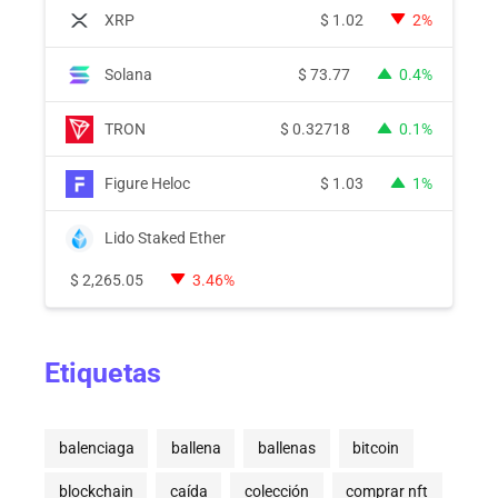
XRP
$
1.02
2%
Solana
$
73.77
0.4%
TRON
$
0.32718
0.1%
Figure Heloc
$
1.03
1%
Lido Staked Ether
$
2,265.05
3.46%
Etiquetas
balenciaga
ballena
ballenas
bitcoin
blockchain
caída
colección
comprar nft