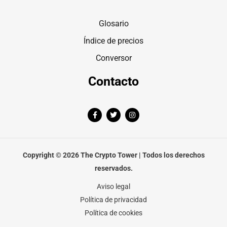
Glosario
Índice de precios
Conversor
Contacto
F
T
I
a
w
n
c
i
s
e
t
t
b
t
a
o
e
g
o
r
r
Copyright © 2026 The Crypto Tower | Todos los derechos
k
a
-
m
reservados.
f
Aviso legal
Política de privacidad
Política de cookies