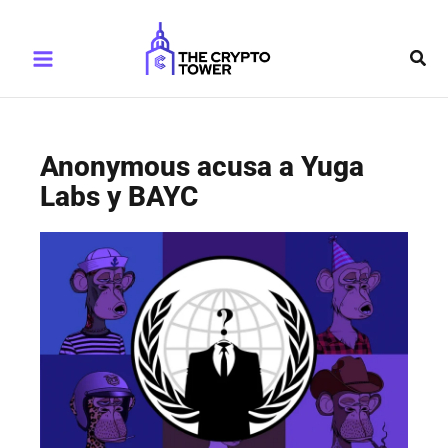
Ir
Main
al
Busc
Menu
contenido
Anonymous acusa a Yuga
Labs y BAYC