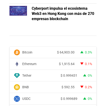
Cyberport impulsa el ecosistema
Web3 en Hong Kong con más de 270
empresas blockchain
Bitcoin
$
64,903.00
0.3%
Ethereum
$
1,915.64
0.1%
Tether
$
0.999431
0%
BNB
$
592.55
0.2%
USDC
$
0.999689
0%