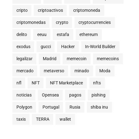
cripto
criptoactivos
criptomoneda
criptomonedas
crypto
cryptocurrencies
delito
eeuu
estafa
ethereum
exodus
gucci
Hacker
In-World Builder
legalizar
Madrid
memecoin
memecoins
mercado
metaverso
minado
Moda
nfl
NFT
NFT Marketplace
nfts
noticias
Opensea
pagos
pishing
Polygon
Portugal
Rusia
shiba inu
taxis
TERRA
wallet