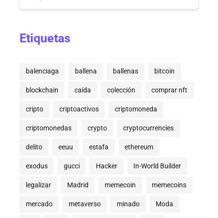
Etiquetas
balenciaga
ballena
ballenas
bitcoin
blockchain
caída
colección
comprar nft
cripto
criptoactivos
criptomoneda
criptomonedas
crypto
cryptocurrencies
delito
eeuu
estafa
ethereum
exodus
gucci
Hacker
In-World Builder
legalizar
Madrid
memecoin
memecoins
mercado
metaverso
minado
Moda