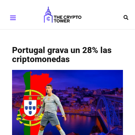
Ir
Main
al
Busc
Menu
contenido
Portugal grava un 28% las
criptomonedas