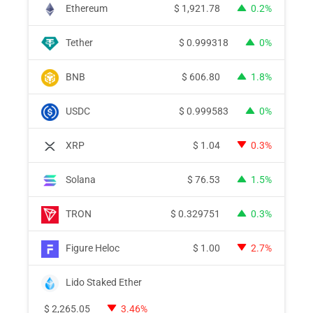
Ethereum
$
1,921.78
0.2%
Tether
$
0.999318
0%
BNB
$
606.80
1.8%
USDC
$
0.999583
0%
XRP
$
1.04
0.3%
Solana
$
76.53
1.5%
TRON
$
0.329751
0.3%
Figure Heloc
$
1.00
2.7%
Lido Staked Ether
$
2,265.05
3.46%