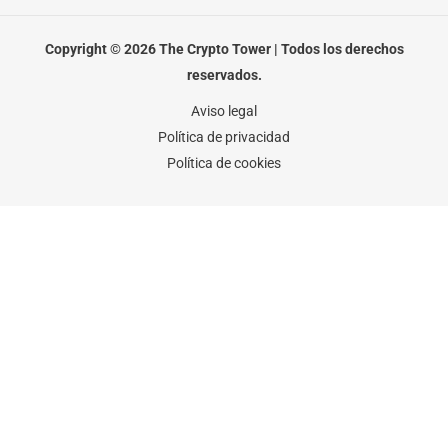
e
t
t
b
t
a
o
e
g
o
r
r
Copyright © 2026 The Crypto Tower | Todos los derechos
k
a
-
m
reservados.
f
Aviso legal
Política de privacidad
Política de cookies