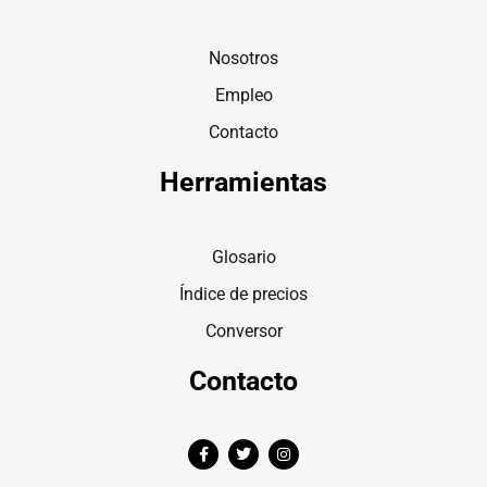
Nosotros
Empleo
Contacto
Herramientas
Glosario
Índice de precios
Conversor
Contacto
F
T
I
a
w
n
c
i
s