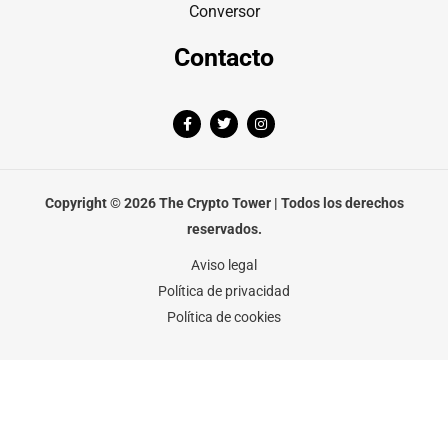
Conversor
Contacto
F
T
I
a
w
n
c
i
s
e
t
t
b
t
a
o
e
g
o
r
r
Copyright © 2026 The Crypto Tower | Todos los derechos
k
a
-
m
reservados.
f
Aviso legal
Política de privacidad
Política de cookies