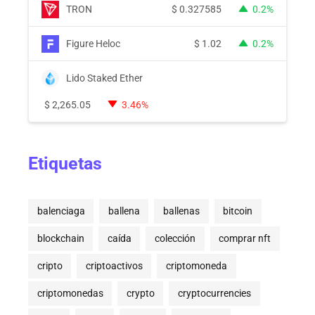
TRON
$
0.327585
0.2%
Figure Heloc
$
1.02
0.2%
Lido Staked Ether
$
2,265.05
3.46%
Etiquetas
balenciaga
ballena
ballenas
bitcoin
blockchain
caída
colección
comprar nft
cripto
criptoactivos
criptomoneda
criptomonedas
crypto
cryptocurrencies