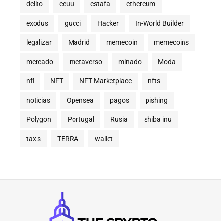
delito
eeuu
estafa
ethereum
exodus
gucci
Hacker
In-World Builder
legalizar
Madrid
memecoin
memecoins
mercado
metaverso
minado
Moda
nfl
NFT
NFT Marketplace
nfts
noticias
Opensea
pagos
pishing
Polygon
Portugal
Rusia
shiba inu
taxis
TERRA
wallet