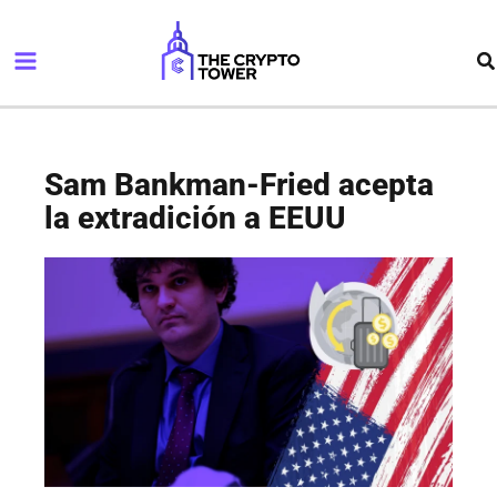
Ir
Main
al
Bu
Menu
contenido
Sam Bankman-Fried acepta
la extradición a EEUU