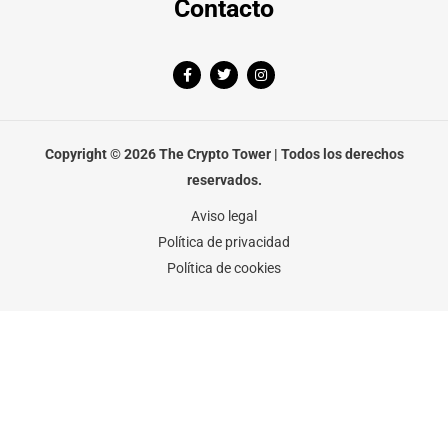
Contacto
F
T
I
a
w
n
c
i
s
e
t
t
b
t
a
o
e
g
o
r
r
Copyright © 2026 The Crypto Tower | Todos los derechos
k
a
-
m
reservados.
f
Aviso legal
Política de privacidad
Política de cookies