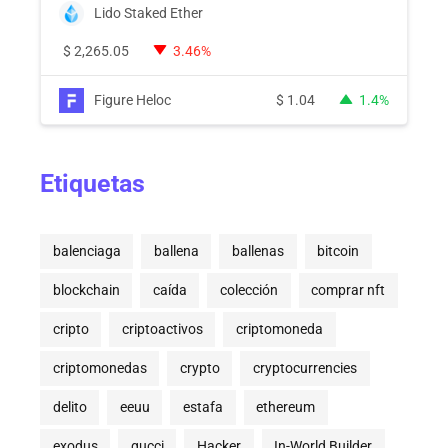
Lido Staked Ether
$
2,265.05
3.46%
Figure Heloc
$
1.04
1.4%
Etiquetas
balenciaga
ballena
ballenas
bitcoin
blockchain
caída
colección
comprar nft
cripto
criptoactivos
criptomoneda
criptomonedas
crypto
cryptocurrencies
delito
eeuu
estafa
ethereum
exodus
gucci
Hacker
In-World Builder