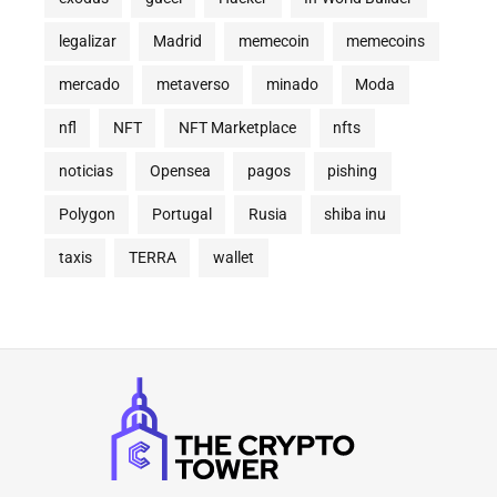
legalizar
Madrid
memecoin
memecoins
mercado
metaverso
minado
Moda
nfl
NFT
NFT Marketplace
nfts
noticias
Opensea
pagos
pishing
Polygon
Portugal
Rusia
shiba inu
taxis
TERRA
wallet