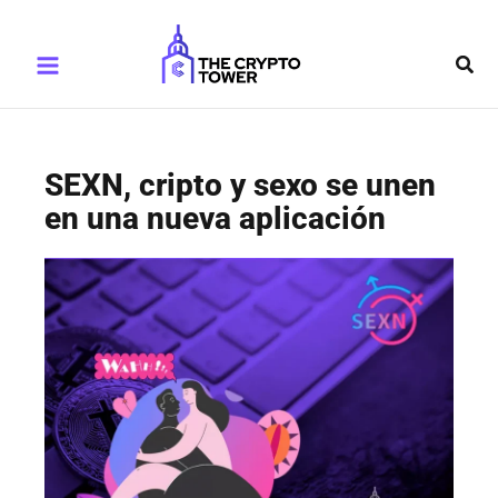
Ir
Main
al
Busc
Menu
contenido
SEXN, cripto y sexo se unen
en una nueva aplicación