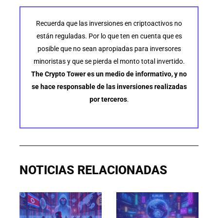
Recuerda que las inversiones en criptoactivos no
están reguladas. Por lo que ten en cuenta que es
posible que no sean apropiadas para inversores
minoristas y que se pierda el monto total invertido.
The Crypto Tower es un medio de informativo, y no
se hace responsable de las inversiones realizadas
por terceros
.
NOTICIAS RELACIONADAS