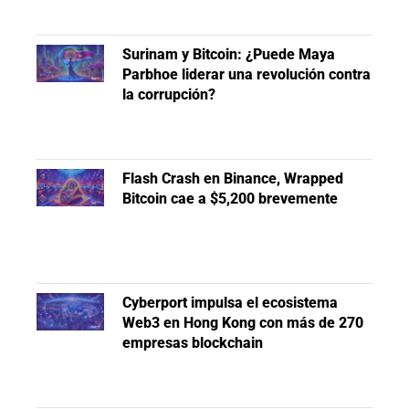
Surinam y Bitcoin: ¿Puede Maya
Parbhoe liderar una revolución contra
la corrupción?
Flash Crash en Binance, Wrapped
Bitcoin cae a $5,200 brevemente
Cyberport impulsa el ecosistema
Web3 en Hong Kong con más de 270
empresas blockchain