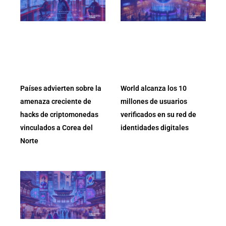
Países advierten sobre la
World alcanza los 10
amenaza creciente de
millones de usuarios
hacks de criptomonedas
verificados en su red de
vinculados a Corea del
identidades digitales
Norte