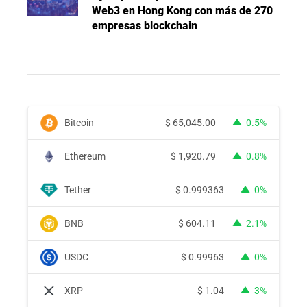
Web3 en Hong Kong con más de 270
empresas blockchain
Bitcoin
$
65,045.00
0.5%
Ethereum
$
1,920.79
0.8%
Tether
$
0.999363
0%
BNB
$
604.11
2.1%
USDC
$
0.99963
0%
XRP
$
1.04
3%