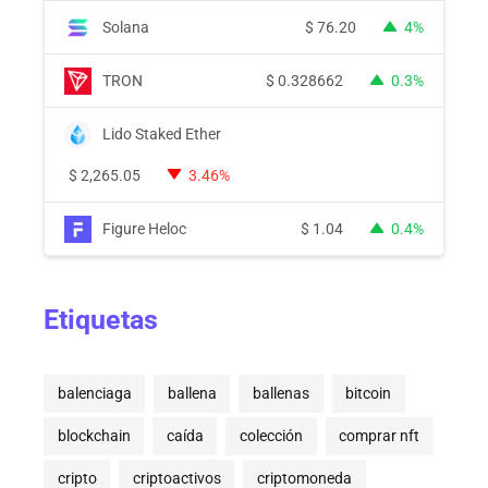
Solana
$
76.20
4%
TRON
$
0.328662
0.3%
Lido Staked Ether
$
2,265.05
3.46%
Figure Heloc
$
1.04
0.4%
Etiquetas
balenciaga
ballena
ballenas
bitcoin
blockchain
caída
colección
comprar nft
cripto
criptoactivos
criptomoneda