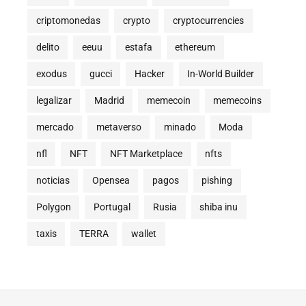
criptomonedas
crypto
cryptocurrencies
delito
eeuu
estafa
ethereum
exodus
gucci
Hacker
In-World Builder
legalizar
Madrid
memecoin
memecoins
mercado
metaverso
minado
Moda
nfl
NFT
NFT Marketplace
nfts
noticias
Opensea
pagos
pishing
Polygon
Portugal
Rusia
shiba inu
taxis
TERRA
wallet