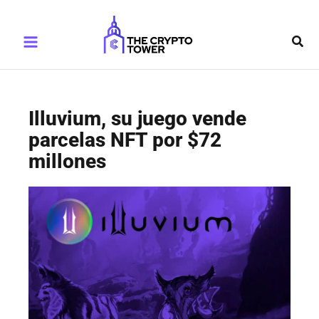
Ir
Main
al
Busc
Menu
contenido
Illuvium, su juego vende
parcelas NFT por $72
millones