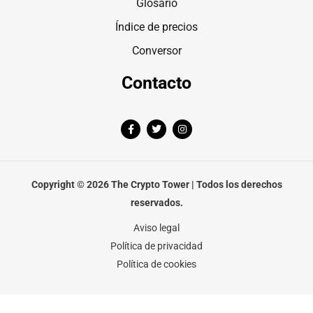
Glosario
Índice de precios
Conversor
Contacto
F
T
I
a
w
n
c
i
s
e
t
t
b
t
a
o
e
g
o
r
r
Copyright © 2026 The Crypto Tower | Todos los derechos
k
a
-
m
reservados.
f
Aviso legal
Política de privacidad
Política de cookies