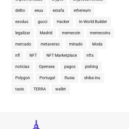
delito
eeuu
estafa
ethereum
exodus
gucci
Hacker
In-World Builder
legalizar
Madrid
memecoin
memecoins
mercado
metaverso
minado
Moda
nfl
NFT
NFT Marketplace
nfts
noticias
Opensea
pagos
pishing
Polygon
Portugal
Rusia
shiba inu
taxis
TERRA
wallet