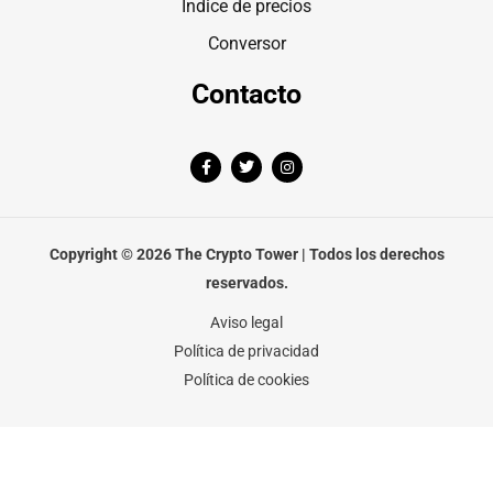
Índice de precios
Conversor
Contacto
F
T
I
a
w
n
c
i
s
e
t
t
b
t
a
o
e
g
o
r
r
Copyright © 2026 The Crypto Tower | Todos los derechos
k
a
-
m
reservados.
f
Aviso legal
Política de privacidad
Política de cookies