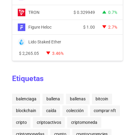
TRON
$
0.329949
0.7%
Figure Heloc
$
1.00
2.7%
Lido Staked Ether
$
2,265.05
3.46%
Etiquetas
balenciaga
ballena
ballenas
bitcoin
blockchain
caída
colección
comprar nft
cripto
criptoactivos
criptomoneda
criptomonedas
crypto
cryptocurrencies